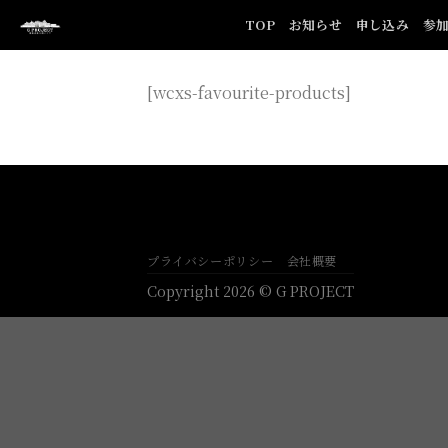
Skip
TOP
お知らせ
申し込み
参
to
content
[wcxs-favourite-products]
プライバシーポリシー
会社概要
Copyright 2026 © G PROJECT