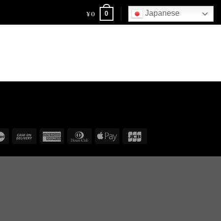
¥
0
Japanese
0